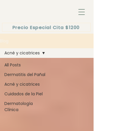
Precio Especial Cita $1200
Blog
Acné y cicatrices
All Posts
Dermatitis del Pañal
Acné y cicatrices
Cuidados de la Piel
Dermatología
Clínica