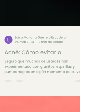
Luisa Mariana Guerrero Escudero
24 mar 2023
2 min de lectura
Acné: Cómo evitarlo
Seguro que muchos de ustedes han
experimentado con granitos, espinillas y
puntos negros en algún momento de su vida.
De hecho, aproximadamente el 85% de las
personas entre 12 y 24 años experimentan
algún grado de acné. El acné es una
enfermedad cutánea que se produce