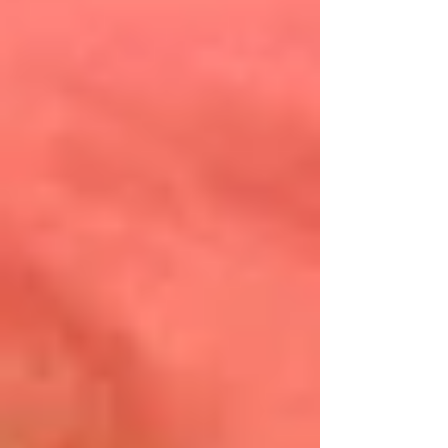
cuando los poros de la piel se obstruyen con
aceite, células muertas y bacterias. Esto
puede dar lugar a la aparición de granitos,
puntos negros y espinillas en la cara, el
cuello, el pecho, la espalda y los homb