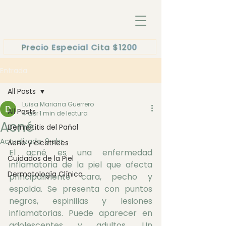
Precio Especial Cita $1200
Entrada
All Posts
Luisa Mariana Guerrero
All Posts
4 abr
1 min de lectura
Acné
Dermatitis del Pañal
Actualizado:
9 abr
Acné y cicatrices
El acné es una enfermedad 
Cuidados de la Piel
inflamatoria de la piel que afecta 
Dermatología Clínica
principalmente cara, pecho y 
espalda. Se presenta con puntos 
negros, espinillas y lesiones 
inflamatorias. Puede aparecer en 
adolescentes y adultos. Un 