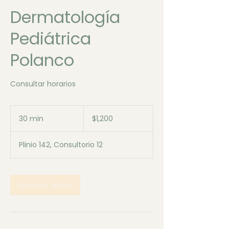
Dermatología
Pediátrica
Polanco
Consultar horarios
1,200
pesos
30 min
3
$1,200
mexicanos
0
Plinio 142, Consultorio 12
m
i
n
Reservar ahora